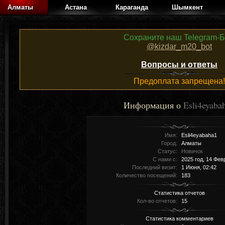
Алматы
Астана
Караганда
Шымкент
Сохраните наш Telegram-Б
@kizdar_m20_bot
Вопросы и ответы
Предоплата запрещена!
Информация о
Esli4eyaba
Имя:
Esli4eyabaha1
Город:
Алматы
Статус:
Новичок
С нами с:
2025 год, 14 Фев
Последний визит:
1 Июня, 02:42
Количество посещений:
183
Статистика отчетов
Кол-во отчетов:
15
Статистика комментариев