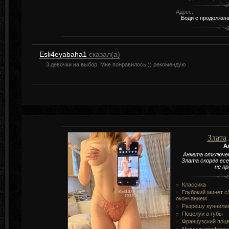
Адрес:
Боди с продолже
Esli4eyabaha1
сказал(а)
3 девочки на выбор. Мне понравилось )) рекомендую
Злата
А
Анкета отключе
Злата скорее вс
не п
Классика
Глубокий минет c/
окончанием
Разрешу куннили
Поцелуи в губы
Французский поц