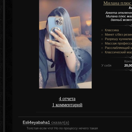
Милана плюс
А
Анкета отключе
Милана плюс мас
данный моме
Классика
Минет c/без рези
Разрешу куннили
Массаж професс
Расслабляющий 
Классический ма
Конт
У себя
20,00
4 отчета
1 комментарий
Esli4eyabaha1
сказал(а)
Толстая если что! Но по процессу нечего такая