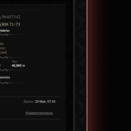
а
№407542
)309-71-73
лматы
нки
нгус
ский
Час
г
40,000 тг
акиева
Время:
29 Мая, 07:43
Комментировать