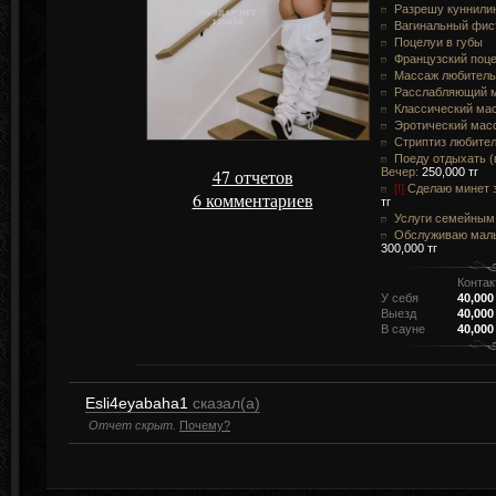
Разрешу куннили
Вагинальный фис
Поцелуи в губы
Французский поц
Массаж любитель
Расслабляющий 
Классический ма
Эротический мас
Стриптиз любите
Поеду отдыхать (в
47 отчетов
Вечер:
250,000 тг
[!]
Сделаю минет з
6 комментариев
тг
Услуги семейным
Обслуживаю маль
300,000 тг
Контак
У себя
40,000
Выезд
40,000
В сауне
40,000
Esli4eyabaha1
сказал(а)
Отчет скрыт.
Почему?