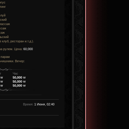
нгус
тинг
елуй
ский
массаж
ссаж
саж
льский
 клуб, ресторан и.т.д.).
а рулем. Цена:
60,000
 парам
чишники. Вечер:
т
Час
 тг
50,000 тг
 тг
50,000 тг
 тг
50,000 тг
Время:
1 Июня, 02:40