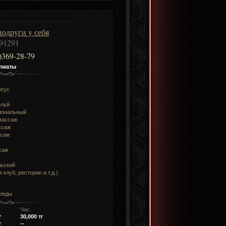
одруги у себя
91291
)369-28-79
лматы
нгус
елуй
иональный
массаж
ссаж
ссаж
саж
льский
 клуб, ресторан и.т.д.).
аряды
Час
г
30,000 тг
г
--