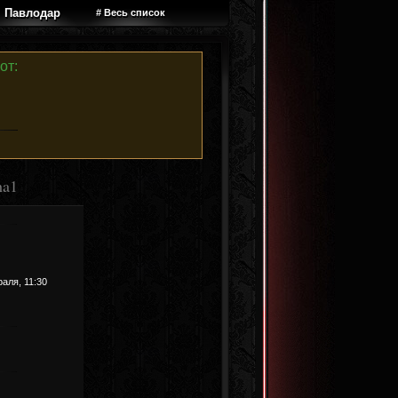
Павлодар
# Весь список
от:
ha1
раля, 11:30