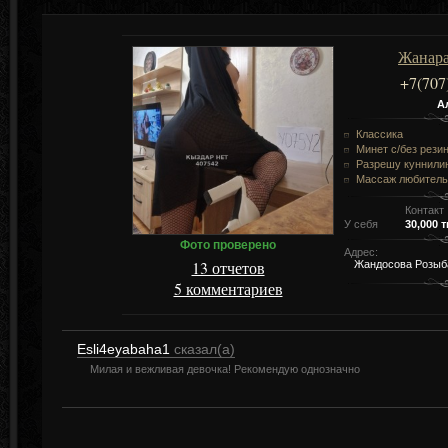
Жанар
+7(707
А
Классика
Минет c/без рези
Разрешу куннили
Массаж любитель
Контакт
У себя
30,000 т
Фото проверено
Адрес:
13 отчетов
Жандосова Розыб
5 комментариев
Esli4eyabaha1
сказал(а)
Милая и вежливая девочка! Рекомендую однозначно