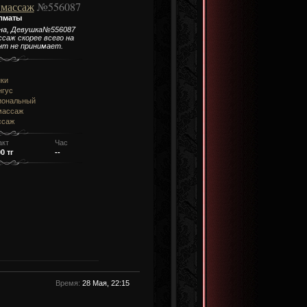
 массаж
№556087
лматы
на, Девушка№556087
саж скорее всего на
нт не принимает.
нки
нгус
иональный
массаж
ссаж
акт
Час
0 тг
--
Время:
28 Мая, 22:15