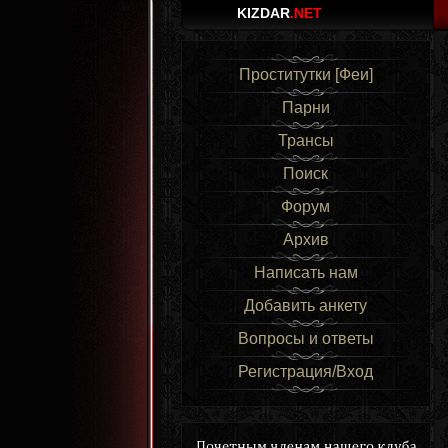
KIZDAR
.NET
Проститутки [Феи]
Парни
Трансы
Поиск
Форум
Архив
Написать нам
Добавить анкету
Вопросы и ответы
Регистрация/Вход