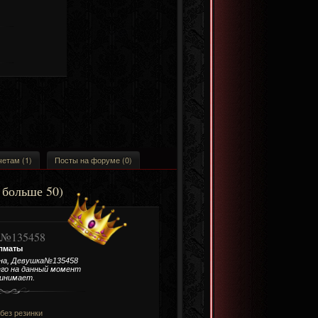
четам (1)
Посты на форуме (0)
 больше 50)
№135458
лматы
на, Девушка№135458
его на данный момент
ринимает.
/без резинки