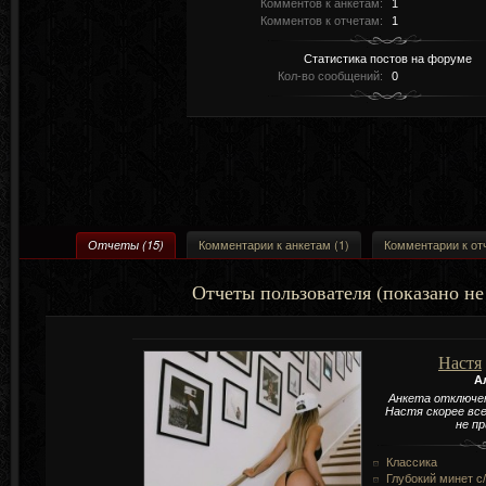
Комментов к анкетам:
1
Комментов к отчетам:
1
Статистика постов на форуме
Кол-во сообщений:
0
Комментарии к анкетам (1)
Комментарии к от
Отчеты (15)
Отчеты пользователя (показано не
Настя
А
Анкета отключе
Настя скорее вс
не п
Классика
Глубокий минет c