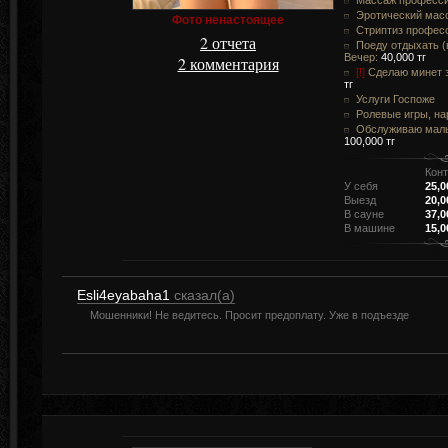
Массаж професс
Эротический мас
Фото ненастоящее
Стриптиз профес
2 отчета
Поеду отдыхать (в
Вечер:
40,000 тг
2 комментария
[!]
Сделаю минет з
тг
Услуги Госпоже
Ролевые игры, н
Обслуживаю маль
100,000 тг
Конт
У себя
25,0
Выезд
20,0
В сауне
37,0
В машине
15,0
Esli4eyabaha1
сказал(а)
Мошенники! Не ведитесь. Просит предоплату. Уже в подъезде