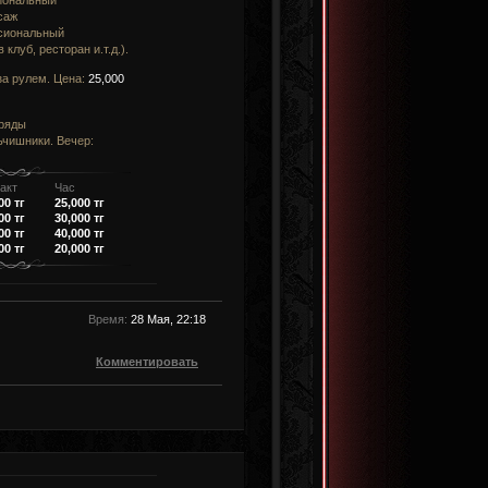
иональный
саж
сиональный
 клуб, ресторан и.т.д.).
а рулем. Цена:
25,000
аряды
чишники. Вечер:
акт
Час
00 тг
25,000 тг
00 тг
30,000 тг
00 тг
40,000 тг
00 тг
20,000 тг
Время:
28 Мая, 22:18
Комментировать